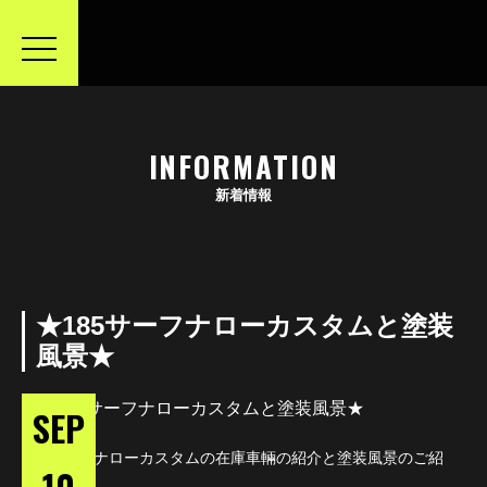
toggle
navigation
INFORMATION
新着情報
★185サーフナローカスタムと塗装
風景★
SEP
185サーフナローカスタムの在庫車輛の紹介と塗装風景のご紹
10
介！！