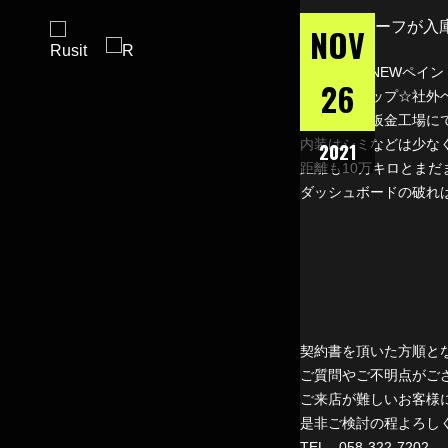
NOV
ベージュにNEWペイ
26
☆リフトアップ☆社外
外装は当社板金工場に
内装はシミなどは少な
2021
距離も10万キロとま
ダッシュボードの破れ
契約書を頂いた方順と
ご質問やご不明点がご
ご来店が難しいお客様
是非ご検討の程よろし
TEL 058-322-7202