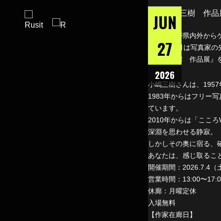
JUN
宮川達也が県内外から
27
第6弾の7月は写真家の
『小嶋三樹 作品展』
2026
小嶋三樹さんは、195
1983年からはフリ
ています。
2010年からは「ここ
深淵を思わせる静寂。
しかしその奥に宿る、
あなたは、感じ取るこ
開催期間：2026.7.4（
営業時間：13:00〜17:0
休廊：月曜定休
入場無料
【作家在廊日】