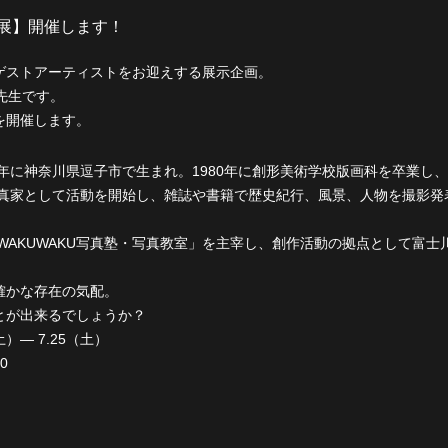
ゲストアーティストをお迎えする展示企画。
先生です。
を開催します。
7年に神奈川県逗子市で生まれ。1980年に創形美術学校版画科を卒業し
ー写真家として活動を開始し、雑誌や書籍で歴史紀行、風景、人物を撮影
ろWAKUWAKU写真塾・写真教室」を主宰し、創作活動の拠点として
確かな存在の気配。
とが出来るでしょうか？
土）— 7.25（土）
0