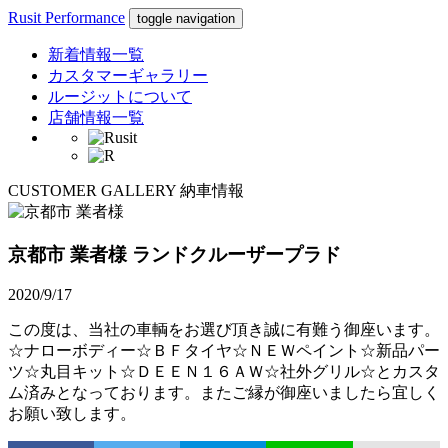
Rusit Performance
toggle navigation
新着情報一覧
カスタマーギャラリー
ルージットについて
店舗情報一覧
CUSTOMER GALLERY
納車情報
京都市 業者様
ランドクルーザープラド
2020/9/17
この度は、当社の車輌をお選び頂き誠に有難う御座います。
☆ナローボディー☆ＢＦタイヤ☆ＮＥＷペイント☆新品パー
ツ☆丸目キット☆ＤＥＥＮ１６ＡＷ☆社外グリル☆とカスタ
ム済みとなっております。またご縁が御座いましたら宜しく
お願い致します。