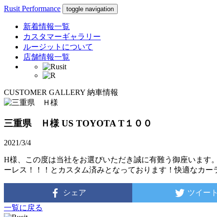
Rusit Performance
toggle navigation
新着情報一覧
カスタマーギャラリー
ルージットについて
店舗情報一覧
CUSTOMER GALLERY
納車情報
三重県 Ｈ様
US TOYOTA T１００
2021/3/4
H様、この度は当社をお選びいただき誠に有難う御座います
ーレス！！！とカスタム済みとなっております！快適なカー
シェア
ツイー
一覧に戻る